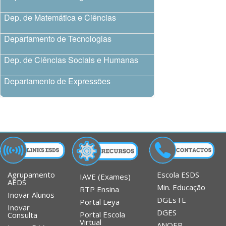
Dep. de Matemática e Ciências
Departamento de Tecnologias
Dep. de Ciências Sociais e Humanas
Departamento de Expressões
Agrupamento
Escola ESDS
IAVE (Exames)
AEDS
Min. Educação
RTP Ensina
Inovar Alunos
DGEsTE
Portal Leya
Inovar
DGES
Portal Escola
Consulta
Virtual
ANQEP