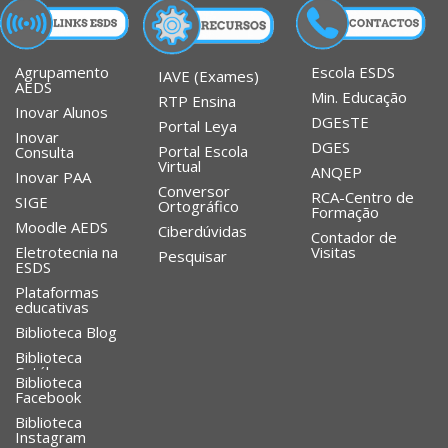
Agrupamento
Escola ESDS
IAVE (Exames)
AEDS
Min. Educação
RTP Ensina
Inovar Alunos
DGEsTE
Portal Leya
Inovar
DGES
Portal Escola
Consulta
Virtual
ANQEP
Inovar PAA
Conversor
RCA-Centro de
SIGE
Ortográfico
Formação
Moodle AEDS
Ciberdúvidas
Contador de
Eletrotecnia na
Visitas
Pesquisar
ESDS
Plataformas
educativas
Biblioteca Blog
Biblioteca
Catálogo
Biblioteca
Facebook
Biblioteca
Instagram