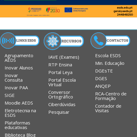
Agrupamento
Escola ESDS
IAVE (Exames)
AEDS
Min. Educação
RTP Ensina
Inovar Alunos
DGEsTE
Portal Leya
Inovar
DGES
Portal Escola
Consulta
Virtual
ANQEP
Inovar PAA
Conversor
RCA-Centro de
SIGE
Ortográfico
Formação
Moodle AEDS
Ciberdúvidas
Contador de
Eletrotecnia na
Visitas
Pesquisar
ESDS
Plataformas
educativas
Biblioteca Blog